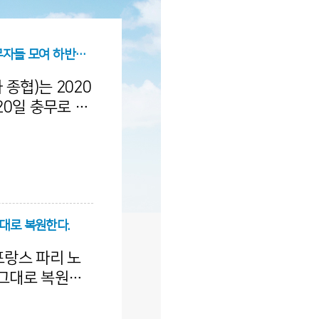
2020년 7월 종교평화회의 - 종단실무자들 모여 하반기 활동논의 -
종협)는 2020
20일 충무로 종
교,
15명의 실무자들
회활동 방안과 지
단체의 실상을
을 논의하였다.
역 지침을 준수
대로 복원한다.
과 비대면 종교
프랑스 파리 노
.
 그대로 복원될
의 책임 건축가