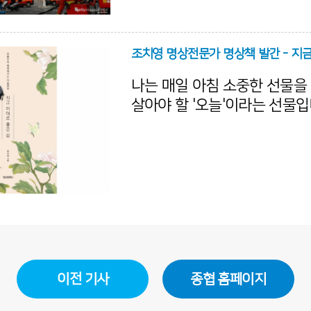
가 첨탑을 원형 그대로 복원
내용을 에마뉘엘 마크롱 대통
조치영 명상전문가 명상책 발간 - 지금
밝혔다.
나는 매일 아침 소중한 선물을
살아야 할 '오늘'이라는 선물입
게 허락된 시간과 공간으로서
값지고 아름다운 선물입니
다.\\\\\\\\\\
책의 앞부분을 열어가는 저자
면서도 뭉클한 감회를 안겨준다
나면 동녘에 떠오르는 태양을 
은단다. 그리고 머리 숙여 이렇
\\\\\\\\\\\\
이전 기사
종협 홈페이지