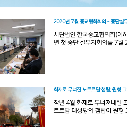
사단법인 한국종교협의회(이하 
년 첫 종단 실무자회의를 7월 
교협이회 사무실에 진행하였다. 기독교, 불
천도교, 대종교, 수은교 등의 
이 모여서 2020년 종교협의
속되는 펜데믹으로 인한 종교
공유하고 사회에 기여할 방법
종단의 실무자들은 정부의 방
화재로 무너진 노트르담 첨탑, 원형 그
하며 실행하고 있는 신앙생활
작년 4월 화재로 무너져내린 
교육에 대해서 의견을 나누었다
트르담 대성당의 첨탑이 원형
예정이다. 프랑스 대통령실 엘리제궁은 9일
(현지시간) 노트르담 재건공사