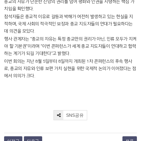
종교의 자유가 단순한 신앙의 권리를 넘어 평화와 인권을 지탱하는 핵심 가
치임을 확인했다.
참석자들은 종교적 이유로 갈등과 박해가 여전히 발생하고 있는 현실을 지
적하며, 국제 사회의 적극적인 보장과 종교 지도자들의 연대가 필요하다는
데 의견을 모았다.
행사 관계자는 “종교의 자유는 특정 종교만의 권리가 아닌, 인류 모두가 지켜
야 할 기본권”이라며 “이번 콘퍼런스가 세계 종교 지도자들이 연대하고 협력
하는 계기가 되길 기대한다”고 밝혔다.
이번
회의는
지난
8
월
5
일부터
8
일까지
개최된
1
차
콘퍼런스의
후속
행사
로
,
종교의
자유와
인류
보편
가치
실현을
위한
국제적
논의가
이어졌다는
점
에서
의의가
크다
.
SNS공유