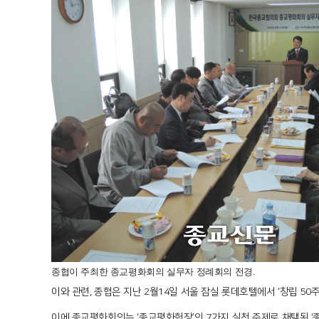
종협이 주최한 종교평화회의 실무자 정례회의 전경.
이와 관련, 종협은 지난 2월14일 서울 잠실 롯데호텔에서 ‘창립 50
이에 종교평화회의는 ‘종교평화헌장’의 7가지 실천 주제로 채택된 ‘종교평화