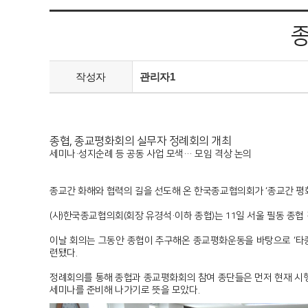
종
작성자
관리자1
종협, 종교평화회의 실무자 정례회의 개최
세미나·성지순례 등 공동 사업 모색… 모임 격상 논의
종교간 화해와 협력의 길을 선도해 온 한국종교협의회가 ‘종교간 평화
(사)한국종교협의회(회장 유경석·이하 종협)는 11일 서울 필동 종
이날 회의는 그동안 종협이 추구해온 종교평화운동을 바탕으로 ‘타종교
련됐다.
정례회의를 통해 종협과 종교평화회의 참여 종단들은 먼저 현재 시행
세미나를 준비해 나가기로 뜻을 모았다.