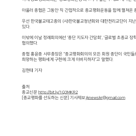
아울러 종협은 그동안 직·간접적으로 종교평화운동을 함께 펼쳐온 종
우선 한국불교태고종의 (사)한국불교청년회와 대한천리교단이 지난해 
있다.
이밖에 이날 정례회의에선 ‘종단 지도자 간담회’, ‘글로벌 초종교 장
협의했다.
종협 홍윤종 사무총장은 “종교평화회의의 모든 회원 종단이 국민들로
희망하는 평화세계 구현에 크게 이바지하자”고 말했다.
김현태 기자
출처
종교신문
http://bit.ly/1Q3MKR2
[종교평화를 선도하는 신문] 기사제보:
jknewskr@gmail.com