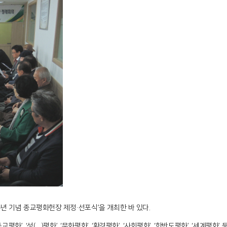
주년 기념 종교평화헌장 제정·선포식’을 개최한 바 있다.
’, ‘성(性)평화’, ‘문화평화’, ‘환경평화’, ‘사회평화’, ‘한반도평화’, ‘세계평