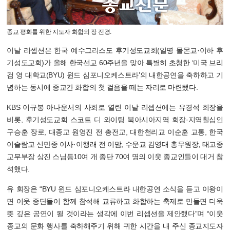
종교 평화를 위한 지도자 화합의 장 전경.
이날 리셉션은 한국 예수그리스도 후기성도교회(일명 몰몬교·이하 후
기성도교회)가 올해 한국선교 60주년을 맞아 특별히 초청한 ‘미국 브리
검 영 대학교(BYU) 윈드 심포니오케스트라’의 내한공연을 축하하고 기
념하는 동시에 종교간 화합의 첫 걸음을 떼는 자리로 마련됐다.
KBS 이규봉 아나운서의 사회로 열린 이날 리셉션에는 유경석 회장을
비롯, 후기성도교회 스코트 디 와이팅 북아시아지역 회장·지역칠십인
구승훈 장로, 대종교 원영진 전 총전교, 대한천리교 이순훈 교통, 한국
이슬람교 신만종 이사·이행래 전 이맘, 수운교 김영대 총무원장, 태고종
교무부장 상진 스님등10여 개 종단 70여 명의 이웃 종교인들이 대거 참
석했다.
유 회장은 “BYU 윈드 심포니오케스트라 내한공연 소식을 듣고 이왕이
면 이웃 종단들이 함께 참석해 교류하고 화합하는 축제로 만들면 더욱
뜻 깊은 공연이 될 것이라는 생각에 이번 리셉션을 제안했다”며 “이웃
종교의 문화 행사를 축하해주기 위해 귀한 시간을 내 주신 종교지도자