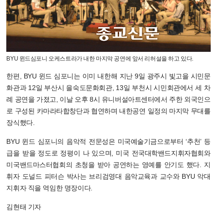
BYU 윈드심포니 오케스트라가 내한 마지막 공연에 앞서 리허설을 하고 있다.
한편, BYU 윈드 심포니는 이미 내한해 지난 9일 광주시 빛고을 시민문
화관과 12일 부산시 을숙도문화회관, 13일 부천시 시민회관에서 세 차
례 공연을 가졌고, 이날 오후 8시 유니버설아트센터에서 주한 외국인으
로 구성된 카마라타합창단과 협연하며 내한공연 일정의 마지막 무대를
장식했다.
BYU 윈드 심포니의 음악적 전문성은 미국예술기금으로부터 ‘추천’ 등
급을 받을 정도로 정평이 나 있으며, 미국 전국대학밴드지휘자협회와
미국밴드마스터협회의 초청을 받아 공연하는 영예를 안기도 했다. 지
휘자 도널드 피터슨 박사는 브리검영대 음악교육과 교수와 BYU 악대
지휘자 직을 역임한 명장이다.
김현태 기자