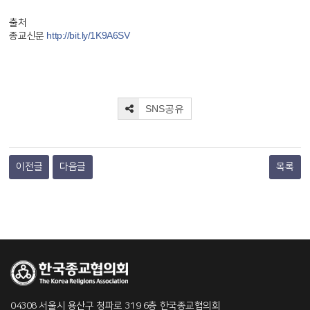
출처
http://bit.ly/1K9A6SV
종교신문
SNS공유
이전글
다음글
목록
04308 서울시 용산구 청파로 319 6층 한국종교협의회