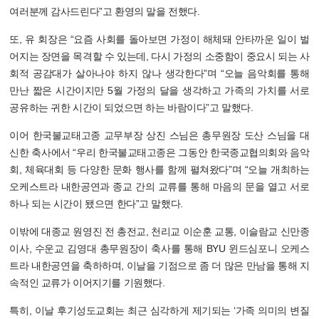
여러분께 감사드린다”고 환영의 말을 전했다.
또, 유 회장은 “요즘 사회를 돌아보면 가정이 해체돼 안타까운 일이 벌
어지는 장면을 목격할 수 있는데, 다시 가정의 소중함이 중요시 되는 사
회적 공감대가 살아나야 하지 않나 생각한다”며 “오늘 음악회를 통해
만난 짧은 시간이지만 5월 가정의 달을 생각하고 가족의 가치를 서로
공유하는 귀한 시간이 되었으면 하는 바람이다”고 말했다.
이어 한국불교태고종 교무부장 상진 스님은 총무원장 도산 스님을 대
신한 축사에서 “우리 한국불교태고종은 그동안 한국종교협의회와 음악
회, 체육대회 등 다양한 문화 행사를 함께 펼쳐왔다”며 “오늘 개최하는
오케스트라 내한공연과 종교 간의 교류를 통해 마음의 문을 열고 서로
하나 되는 시간이 됐으면 한다”고 말했다.
이밖에 대종교 원영진 전 총전교, 천리교 이순훈 교통, 이슬람교 신만종
이사, 수운교 김영대 총무원장이 축사를 통해 BYU 윈드심포니 오케스
트라 내한공연을 축하하며, 이날을 기점으로 좀 더 많은 만남을 통해 지
속적인 교류가 이어지기를 기원했다.
특히, 이날 후기성도교회는 최근 심각하게 제기되는 ‘가족 의미의 변질