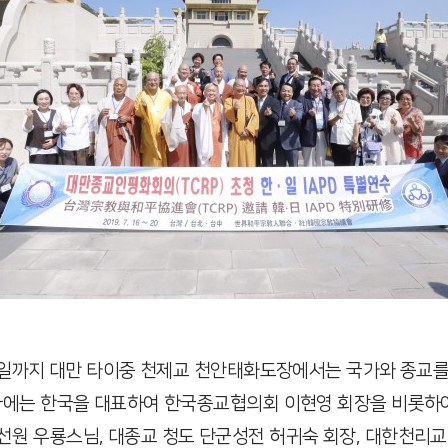
20일까지 대만 타이중 천제교 천안태화도장에서는 국가와 종교를
미나에는 한국을 대표하여 한국종교협의회 이현영 회장을 비롯
선원 우룡스님, 대종교 청도 단군성전 허귀숙 회장, 대한천리교