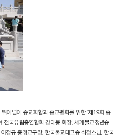
 뛰어넘어 종교화합과 종교평화를 위한 ‘제19회 종
하여 전국유림총연합회 강대봉 회장, 세계불교청년승
 이정규 충청교구장, 한국불교태고종 석정스님, 한국