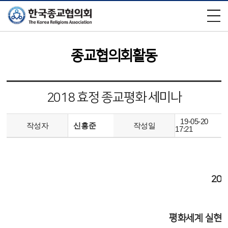
×
종교협의회활동
2018 효정 종교평화 세미나
19-05-20
작성자
신흥준
작성일
17:21
20
평화세계 실현을