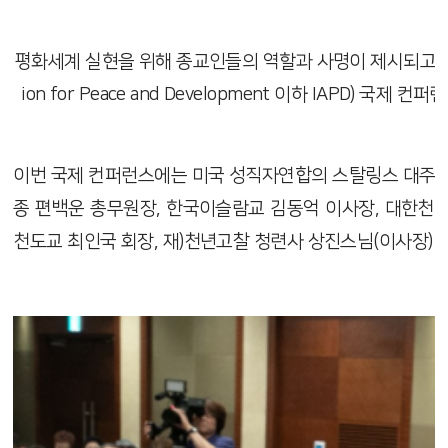
평화세계 실현을 위해 종교인들의 역할과 사명이 제시되고 세계평화
ion for Peace and Development 이하 IAPD)
이번 국제 컨퍼런스에는 미국 성직자연합의 스탈링스 대주교
종 편백운 총무원장, 한국이슬람교 김동억 이사장, 대한천리
천도교 최인국 회장, 재)천년고찰 청련사 상진스님(이사장) 