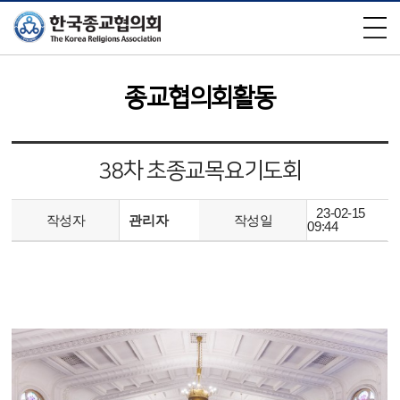
×
종교협의회활동
38차 초종교목요기도회
23-02-15
작성자
관리자
작성일
09:44